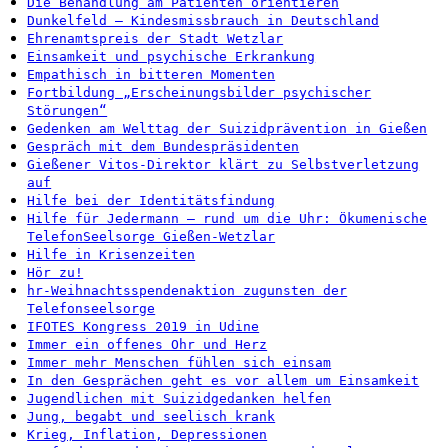
Die Behandlung am Patienten orientieren
Dunkelfeld – Kindesmissbrauch in Deutschland
Ehrenamtspreis der Stadt Wetzlar
Einsamkeit und psychische Erkrankung
Empathisch in bitteren Momenten
Fortbildung „Erscheinungsbilder psychischer
Störungen“
Gedenken am Welttag der Suizidprävention in Gießen
Gespräch mit dem Bundespräsidenten
Gießener Vitos-Direktor klärt zu Selbstverletzung
auf
Hilfe bei der Identitätsfindung
Hilfe für Jedermann – rund um die Uhr: Ökumenische
TelefonSeelsorge Gießen-Wetzlar
Hilfe in Krisenzeiten
Hör zu!
hr-Weihnachtsspendenaktion zugunsten der
Telefonseelsorge
IFOTES Kongress 2019 in Udine
Immer ein offenes Ohr und Herz
Immer mehr Menschen fühlen sich einsam
In den Gesprächen geht es vor allem um Einsamkeit
Jugendlichen mit Suizidgedanken helfen
Jung, begabt und seelisch krank
Krieg, Inflation, Depressionen