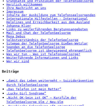
Grundsätze und Prinzipien der Telefonseelsorge
Herzlich willkommen
Ihre Nachricht an uns
Impressum
Inhalte der Ausbildung zum Telefonseelsorgenden
Internationale Hilfestellen - International
Helplines und Erreichbarkeit aus dem Ausland
Johanna Klier
Links zu weiterführenden Beratungsangeboten
Mail und Chat der TelefonSeelsorge
Mona Debus
Selbstverständnis der TelefonSeelsorge
Sitemap der TelefonSeelsorge Gießen-Wetzlar
Spenden an die TelefonSeelsorge
TelefonSeelsorge ist überwiegend ehrenamtlich
Was wir tun - Was ist Telefonseelsorge?
Weiterführende Informationen und Links
Wer wir sind
Beiträge
…damit das Leben weitergeht – Suizidprävention
durch TelefonSeelsorge
„Das Telefon ist mein Retter“
„Lucky Girl Syndrome“
„Nicht OK-Sein ist OK“ – Kurzfilm der
TelefonSeelsorge Ulm / Neu-Ulm