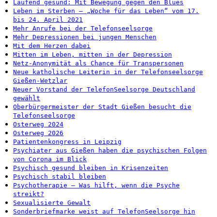
Laufend gesund: Mit Bewegung gegen den Blues
Leben im Sterben – „Woche für das Leben“ vom 17.
bis 24. April 2021
Mehr Anrufe bei der Telefonseelsorge
Mehr Depressionen bei jungen Menschen
Mit dem Herzen dabei
Mitten im Leben, mitten in der Depression
Netz-Anonymität als Chance für Transpersonen
Neue katholische Leiterin in der Telefonseelsorge
Gießen-Wetzlar
Neuer Vorstand der TelefonSeelsorge Deutschland
gewählt
Oberbürgermeister der Stadt Gießen besucht die
Telefonseelsorge
Osterweg 2024
Osterweg 2026
Patientenkongress in Leipzig
Psychiater aus Gießen haben die psychischen Folgen
von Corona im Blick
Psychisch gesund bleiben in Krisenzeiten
Psychisch stabil bleiben
Psychotherapie – Was hilft, wenn die Psyche
streikt?
Sexualisierte Gewalt
Sonderbriefmarke weist auf TelefonSeelsorge hin