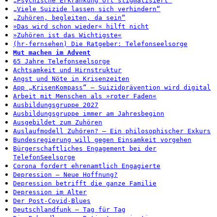
„Psychische Erkrankung oft stigmatisiert“
„Viele Suizide lassen sich verhindern“
„Zuhören, begleiten, da sein“
»Das wird schon wieder« hilft nicht
»Zuhören ist das Wichtigste«
(hr-fernsehen) Die Ratgeber: Telefonseelsorge
Mut machen im Advent
65 Jahre Telefonseelsorge
Achtsamkeit und Hirnstruktur
Angst und Nöte in Krisenzeiten
App „KrisenKompass“ – Suizidprävention wird digital
Arbeit mit Menschen als »roter Faden«
Ausbildungsgruppe 2027
Ausbildungsgruppe immer am Jahresbeginn
Ausgebildet zum Zuhören
Auslaufmodell Zuhören? – Ein philosophischer Exkurs
Bundesregierung will gegen Einsamkeit vorgehen
Bürgerschaftliches Engagement bei der
TelefonSeelsorge
Corona fordert ehrenamtlich Engagierte
Depression – Neue Hoffnung?
Depression betrifft die ganze Familie
Depression im Alter
Der Post-Covid-Blues
Deutschlandfunk – Tag für Tag