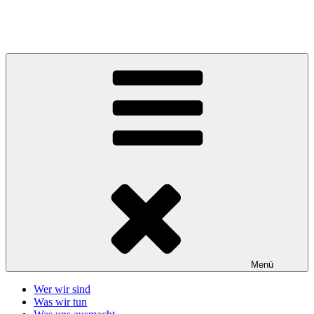
Zum
Inhalt
Telefonseelsorge Giessen-Wetzlar
springen
Menü
Wer wir sind
Was wir tun