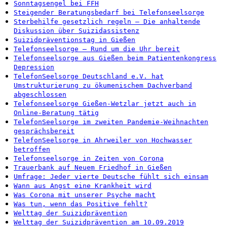
Sonntagsengel bei FFH
Steigender Beratungsbedarf bei Telefonseelsorge
Sterbehilfe gesetzlich regeln – Die anhaltende
Diskussion über Suizidassistenz
Suizidpräventionstag in Gießen
Telefonseelsorge – Rund um die Uhr bereit
Telefonseelsorge aus Gießen beim Patientenkongress
Depression
TelefonSeelsorge Deutschland e.V. hat
Umstrukturierung zu ökumenischem Dachverband
abgeschlossen
Telefonseelsorge Gießen-Wetzlar jetzt auch in
Online-Beratung tätig
TelefonSeelsorge im zweiten Pandemie-Weihnachten
gesprächsbereit
TelefonSeelsorge in Ahrweiler von Hochwasser
betroffen
Telefonseelsorge in Zeiten von Corona
Trauerbank auf Neuem Friedhof in Gießen
Umfrage: Jeder vierte Deutsche fühlt sich einsam
Wann aus Angst eine Krankheit wird
Was Corona mit unserer Psyche macht
Was tun, wenn das Positive fehlt?
Welttag der Suizidprävention
Welttag der Suizidprävention am 10.09.2019