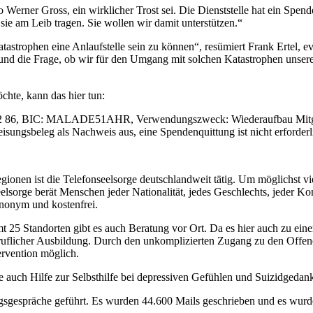
 so Werner Gross, ein wirklicher Trost sei. Die Dienststelle hat ein Sp
sie am Leib tragen. Sie wollen wir damit unterstützen.“
atastrophen eine Anlaufstelle sein zu können“, resümiert Frank Ertel, e
und die Frage, ob wir für den Umgang mit solchen Katastrophen unsere
hte, kann das hier tun:
32 86, BIC: MALADE51AHR, Verwendungszweck: Wiederaufbau Mitglie
sungsbeleg als Nachweis aus, eine Spendenquittung ist nicht erforderl
egionen ist die Telefonseelsorge deutschlandweit tätig. Um möglichst 
sorge berät Menschen jeder Nationalität, jedes Geschlechts, jeder Konf
anonym und kostenfrei.
mt 25 Standorten gibt es auch Beratung vor Ort. Da es hier auch zu ein
ruflicher Ausbildung. Durch den unkomplizierten Zugang zu den Offene
ervention möglich.
 auch Hilfe zur Selbsthilfe bei depressiven Gefühlen und Suizidgedan
gsgespräche geführt. Es wurden 44.600 Mails geschrieben und es wurde