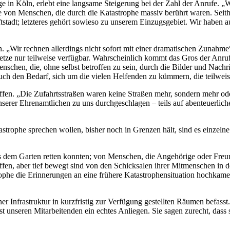
ge in Köln, erlebt eine langsame Steigerung bei der Zahl der Anrufe. „
von Menschen, die durch die Katastrophe massiv berührt waren. Seithe
stadt; letzteres gehört sowieso zu unserem Einzugsgebiet. Wir haben auc
ir rechnen allerdings nicht sofort mit einer dramatischen Zunahme“, sa
netze nur teilweise verfügbar. Wahrscheinlich kommt das Gros der Anr
en, die, ohne selbst betroffen zu sein, durch die Bilder und Nachric
er auch den Bedarf, sich um die vielen Helfenden zu kümmern, die teilwe
offen. „Die Zufahrtsstraßen waren keine Straßen mehr, sondern mehr ode
rer Ehrenamtlichen zu uns durchgeschlagen – teils auf abenteuerliche 
astrophe sprechen wollen, bisher noch in Grenzen hält, sind es einzel
s dem Garten retten konnten; von Menschen, die Angehörige oder Freun
offen, aber tief bewegt sind von den Schicksalen ihrer Mitmenschen in 
rophe die Erinnerungen an eine frühere Katastrophensituation hochkame
einer Infrastruktur in kurzfristig zur Verfügung gestellten Räumen bef
t unseren Mitarbeitenden ein echtes Anliegen. Sie sagen zurecht, dass