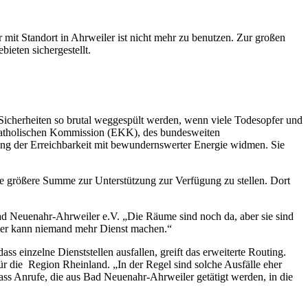
 mit Standort in Ahrweiler ist nicht mehr zu benutzen. Zur großen
ieten sichergestellt.
 Sicherheiten so brutal weggespült werden, wenn viele Todesopfer und
ch-Katholischen Kommission (EKK), des bundesweiten
lung der Erreichbarkeit mit bewundernswerter Energie widmen. Sie
ne größere Summe zur Unterstützung zur Verfügung zu stellen. Dort
Bad Neuenahr-Ahrweiler e.V. „Die Räume sind noch da, aber sie sind
 hier kann niemand mehr Dienst machen.“
ass einzelne Dienststellen ausfallen, greift das erweiterte Routing.
 für die Region Rheinland. „In der Regel sind solche Ausfälle eher
dass Anrufe, die aus Bad Neuenahr-Ahrweiler getätigt werden, in die