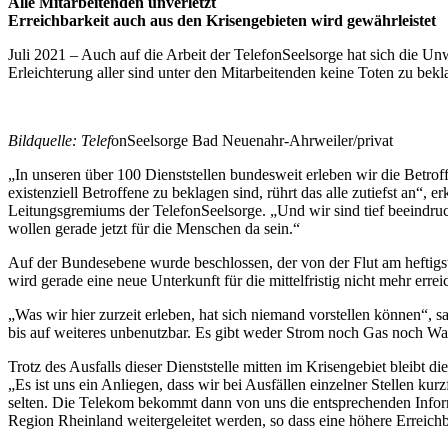
Alle Mitarbeitenden unverletzt
Erreichbarkeit auch aus den Krisengebieten wird gewährleistet
Juli 2021 – Auch auf die Arbeit der TelefonSeelsorge hat sich die Un
Erleichterung aller sind unter den Mitarbeitenden keine Toten zu bekl
Bildquelle: Telef
onSeelsorge Bad Neuenahr-Ahrweiler/privat
„In unseren über 100 Dienststellen bundesweit erleben wir die Betro
existenziell Betroffene zu beklagen sind, rührt das alle zutiefst an
Leitungsgremiums der TelefonSeelsorge. „Und wir sind tief beeindruc
wollen gerade jetzt für die Menschen da sein.“
Auf der Bundesebene wurde beschlossen, der von der Flut am heftigst
wird gerade eine neue Unterkunft für die mittelfristig nicht mehr errei
„Was wir hier zurzeit erleben, hat sich niemand vorstellen können“,
bis auf weiteres unbenutzbar. Es gibt weder Strom noch Gas noch Wa
Trotz des Ausfalls dieser Dienststelle mitten im Krisengebiet bleibt di
„Es ist uns ein Anliegen, dass wir bei Ausfällen einzelner Stellen ku
selten. Die Telekom bekommt dann von uns die entsprechenden Informat
Region Rheinland weitergeleitet werden, so dass eine höhere Erreichba