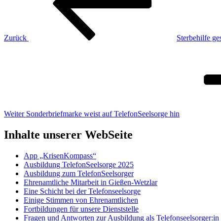
Zurück
Sterbehilfe ge
Nächster
Beitrag
Weiter
Sonderbriefmarke weist auf TelefonSeelsorge hin
Inhalte unserer WebSeite
App „KrisenKompass“
Ausbildung TelefonSeelsorge 2025
Ausbildung zum TelefonSeelsorger
Ehrenamtliche Mitarbeit in Gießen-Wetzlar
Eine Schicht bei der Telefonseelsorge
Einige Stimmen von Ehrenamtlichen
Fortbildungen für unsere Dienststelle
Fragen und Antworten zur Ausbildung als Telefonseelsorger:in