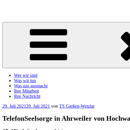
Zum
Inhalt
Telefonseelsorge Giessen-Wetzlar
springen
Wer wir sind
Was wir tun
Was uns ausmacht
Ihre Mitarbeit
Ihre Nachricht
Veröffentlicht
29. Juli 2021
29. Juli 2021
von
TS Gießen-Wetzlar
am
TelefonSeelsorge in Ahrweiler von Hochwa