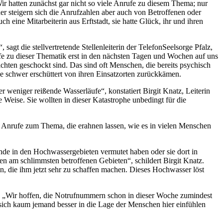
Wir hatten zunächst gar nicht so viele Anrufe zu diesem Thema; nur
r steigern sich die Anrufzahlen aber auch von Betroffenen oder
h eine Mitarbeiterin aus Erftstadt, sie hatte Glück, ihr und ihren
gt die stellvertretende Stellenleiterin der TelefonSeelsorge Pfalz,
ufe zu dieser Thematik erst in den nächsten Tagen und Wochen auf uns
hten geschockt sind. Das sind oft Menschen, die bereits psychisch
ise schwer erschüttert von ihren Einsatzorten zurückkämen.
r weniger reißende Wasserläufe“, konstatiert Birgit Knatz, Leiterin
Weise. Sie wollten in dieser Katastrophe unbedingt für die
ne Anrufe zum Thema, die erahnen lassen, wie es in vielen Menschen
de in den Hochwassergebieten vermutet haben oder sie dort in
den am schlimmsten betroffenen Gebieten“, schildert Birgit Knatz.
n, die ihm jetzt sehr zu schaffen machen. Dieses Hochwasser löst
asst. „Wir hoffen, die Notrufnummern schon in dieser Woche zumindest
 sich kaum jemand besser in die Lage der Menschen hier einfühlen