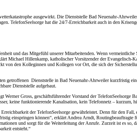
wetterkatastrophe ausgewirkt. Die Dienststelle Bad Neuenahr-Ahrweiler
agen. TelefonSeelsorge hat die 24/7-Erreichbarkeit auch in den Krisengeb
ffenheit und das Mitgefühl unserer Mitarbeitenden. Wenn vermeintliche
“, erklärt Michael Hillenkamp, katholischer Vorsitzender der Evangelis
kt von den Kolleginnen und Kollegen vor Ort, die sich der Sicherstel
en getroffenen Dienststelle in Bad Neuenahr-Ahrweiler kurzfristig ei
chbare Dienststelle aufgebaut.
 sagt Werner Gross, geschäftsführender Vorstand der TelefonSeelsorge 
sser, keine funktionierende Kanalisation, kein Telefonnetz – kurzum,
e Erreichbarkeit der TelefonSeelsorge gewährleistet. Denn für den Fall, d
rzfristig einspringen können“, erklärt Andrea Arndt, Routingbeauftragte
ionen und sorgt für die Weiterleitung der Anrufe. Zurzeit ist es so, 
rkeit entsteht.“