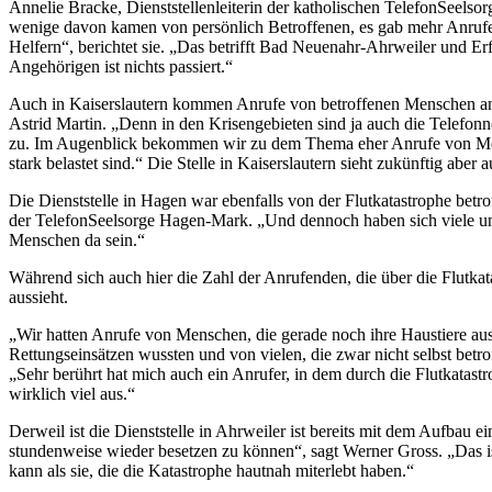
Annelie Bracke, Dienststellenleiterin der katholischen TelefonSeelsor
wenige davon kamen von persönlich Betroffenen, es gab mehr Anrufe 
Helfern“, berichtet sie. „Das betrifft Bad Neuenahr-Ahrweiler und Erft
Angehörigen ist nichts passiert.“
Auch in Kaiserslautern kommen Anrufe von betroffenen Menschen an. „W
Astrid Martin. „Denn in den Krisengebieten sind ja auch die Telefon
zu. Im Augenblick bekommen wir zu dem Thema eher Anrufe von Mensch
stark belastet sind.“ Die Stelle in Kaiserslautern sieht zukünftig ab
Die Dienststelle in Hagen war ebenfalls von der Flutkatastrophe betr
der TelefonSeelsorge Hagen-Mark. „Und dennoch haben sich viele unse
Menschen da sein.“
Während sich auch hier die Zahl der Anrufenden, die über die Flutkat
aussieht.
„Wir hatten Anrufe von Menschen, die gerade noch ihre Haustiere au
Rettungseinsätzen wussten und von vielen, die zwar nicht selbst betr
„Sehr berührt hat mich auch ein Anrufer, in dem durch die Flutkatast
wirklich viel aus.“
Derweil ist die Dienststelle in Ahrweiler ist bereits mit dem Aufbau 
stundenweise wieder besetzen zu können“, sagt Werner Gross. „Das is
kann als sie, die die Katastrophe hautnah miterlebt haben.“