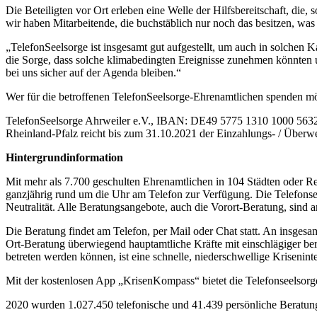
Die Beteiligten vor Ort erleben eine Welle der Hilfsbereitschaft, die,
wir haben Mitarbeitende, die buchstäblich nur noch das besitzen, was 
„TelefonSeelsorge ist insgesamt gut aufgestellt, um auch in solchen K
die Sorge, dass solche klimabedingten Ereignisse zunehmen könnten 
bei uns sicher auf der Agenda bleiben.“
Wer für die betroffenen TelefonSeelsorge-Ehrenamtlichen spenden möc
TelefonSeelsorge Ahrweiler e.V., IBAN: DE49 5775 1310 1000 56
Rheinland-Pfalz reicht bis zum 31.10.2021 der Einzahlungs- / Überwei
Hintergrundinformation
Mit mehr als 7.700 geschulten Ehrenamtlichen in 104 Städten oder R
ganzjährig rund um die Uhr am Telefon zur Verfügung. Die Telefonseel
Neutralität. Alle Beratungsangebote, auch die Vorort-Beratung, sind 
Die Beratung findet am Telefon, per Mail oder Chat statt. An insgesa
Ort-Beratung überwiegend hauptamtliche Kräfte mit einschlägiger be
betreten werden können, ist eine schnelle, niederschwellige Krisenint
Mit der kostenlosen App „KrisenKompass“ bietet die Telefonseelsorge
2020 wurden 1.027.450 telefonische und 41.439 persönliche Beratun