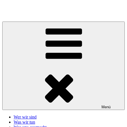
Zum
Inhalt
Telefonseelsorge Giessen-Wetzlar
springen
Menü
Wer wir sind
Was wir tun