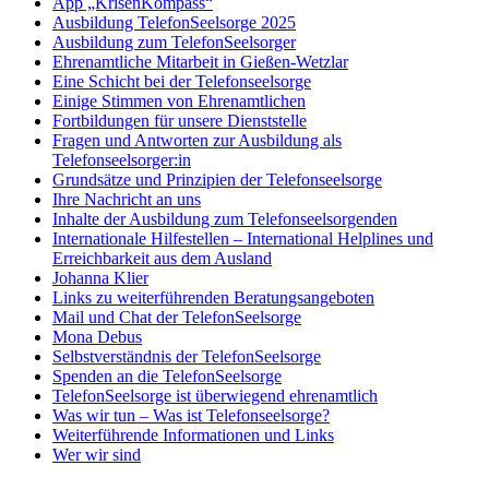
App „KrisenKompass“
Ausbildung TelefonSeelsorge 2025
Ausbildung zum TelefonSeelsorger
Ehrenamtliche Mitarbeit in Gießen-Wetzlar
Eine Schicht bei der Telefonseelsorge
Einige Stimmen von Ehrenamtlichen
Fortbildungen für unsere Dienststelle
Fragen und Antworten zur Ausbildung als
Telefonseelsorger:in
Grundsätze und Prinzipien der Telefonseelsorge
Ihre Nachricht an uns
Inhalte der Ausbildung zum Telefonseelsorgenden
Internationale Hilfestellen – International Helplines und
Erreichbarkeit aus dem Ausland
Johanna Klier
Links zu weiterführenden Beratungsangeboten
Mail und Chat der TelefonSeelsorge
Mona Debus
Selbstverständnis der TelefonSeelsorge
Spenden an die TelefonSeelsorge
TelefonSeelsorge ist überwiegend ehrenamtlich
Was wir tun – Was ist Telefonseelsorge?
Weiterführende Informationen und Links
Wer wir sind