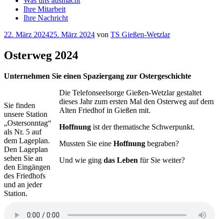
Was uns ausmacht
Ihre Mitarbeit
Ihre Nachricht
Veröffentlicht
22. März 2024
25. März 2024
von
TS Gießen-Wetzlar
am
Osterweg 2024
Unternehmen Sie einen Spaziergang zur Ostergeschichte
Die Telefonseelsorge Gießen-Wetzlar gestaltet
dieses Jahr zum ersten Mal den Osterweg auf dem
Sie finden
Alten Friedhof in Gießen mit.
unsere Station
„Ostersonntag“
Hoffnung
ist der thematische Schwerpunkt.
als Nr. 5 auf
dem Lageplan.
Mussten Sie eine
Hoffnung
begraben?
Den Lageplan
sehen Sie an
Und wie ging
das Leben
für Sie weiter?
den Eingängen
des Friedhofs
und an jeder
Station.