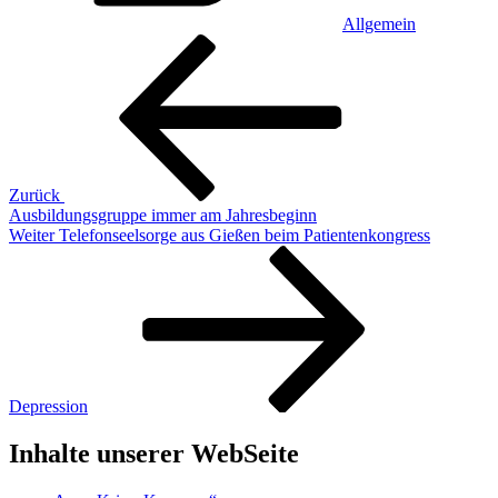
Allgemein
Beitragsnavigation
Vorheriger
Beitrag
Zurück
Ausbildungsgruppe immer am Jahresbeginn
Nächster
Weiter
Telefonseelsorge aus Gießen beim Patientenkongress
Beitrag
Depression
Inhalte unserer WebSeite