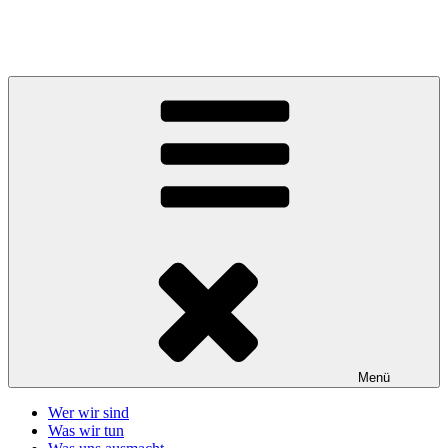
Zum
Inhalt
Telefonseelsorge Giessen-Wetzlar
springen
Menü
Wer wir sind
Was wir tun