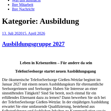
Was uns ausmacht
Ihre Mitarbeit
Ihre Nachricht
Kategorie:
Ausbildung
Veröffentlicht
13. Juli 2020
15. April 2026
am
Ausbildungsgruppe 2027
Leben in Krisenzeiten – Für andere da sein
TelefonSeelsorge startet neuen Ausbildungsgang
Die ökumenische TelefonSeelsorge Gießen-Wetzlar beginnt im
Januar 2027 mit einem neuen Ausbildungskurs für ehrenamtliche
Seelsorgerinnen und Seelsorger. Haben Sie Interesse an einer
sinnstiftenden Tätigkeit? Sind Sie bereit, noch einmal für ein
erfüllendes Ehrenamt dazu zu lernen? Dann bewerben Sie sich bei
der TelefonSeelsorge Gießen-Wetzlar. In der einjährigen Ausbildung
erwartet Sie eine umfassende Qualifizierung, bestehend aus
Selbsterfahrung und fachlichen Inhalten zu Kommunikation sowie