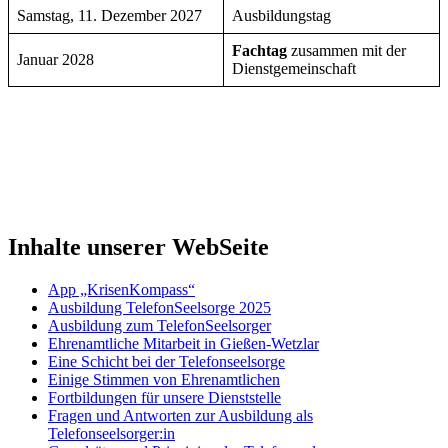
Samstag, 11. Dezember 2027
Ausbildungstag
Fachtag
zusammen mit der
Januar 2028
Dienstgemeinschaft
Inhalte unserer WebSeite
App „KrisenKompass“
Ausbildung TelefonSeelsorge 2025
Ausbildung zum TelefonSeelsorger
Ehrenamtliche Mitarbeit in Gießen-Wetzlar
Eine Schicht bei der Telefonseelsorge
Einige Stimmen von Ehrenamtlichen
Fortbildungen für unsere Dienststelle
Fragen und Antworten zur Ausbildung als
Telefonseelsorger:in