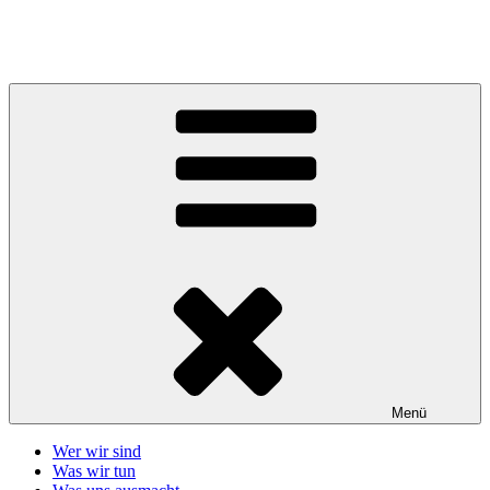
Zum
Inhalt
Telefonseelsorge Giessen-Wetzlar
springen
Menü
Wer wir sind
Was wir tun