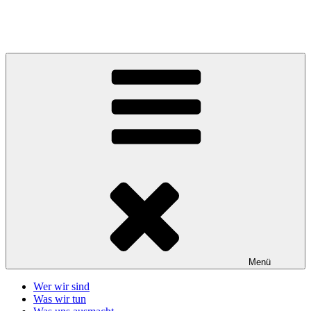
Zum
Inhalt
Telefonseelsorge Giessen-Wetzlar
springen
Menü
Wer wir sind
Was wir tun