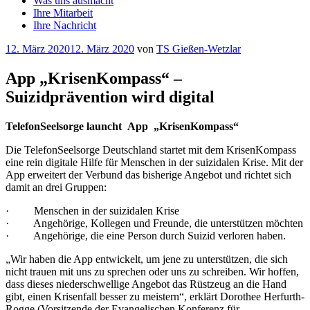
Was uns ausmacht
Ihre Mitarbeit
Ihre Nachricht
Veröffentlicht
12. März 2020
12. März 2020
von
TS Gießen-Wetzlar
am
App „KrisenKompass“ –
Suizidprävention wird digital
TelefonSeelsorge launcht App „KrisenKompass“
Die TelefonSeelsorge Deutschland startet mit dem KrisenKompass
eine rein digitale Hilfe für Menschen in der suizidalen Krise. Mit der
App erweitert der Verbund das bisherige Angebot und richtet sich
damit an drei Gruppen:
· Menschen in der suizidalen Krise
· Angehörige, Kollegen und Freunde, die unterstützen möchten
· Angehörige, die eine Person durch Suizid verloren haben.
„Wir haben die App entwickelt, um jene zu unterstützen, die sich
nicht trauen mit uns zu sprechen oder uns zu schreiben. Wir hoffen,
dass dieses niederschwellige Angebot das Rüstzeug an die Hand
gibt, einen Krisenfall besser zu meistern“, erklärt Dorothee Herfurth-
Rogge (Vorsitzende der Evangelischen Konferenz für