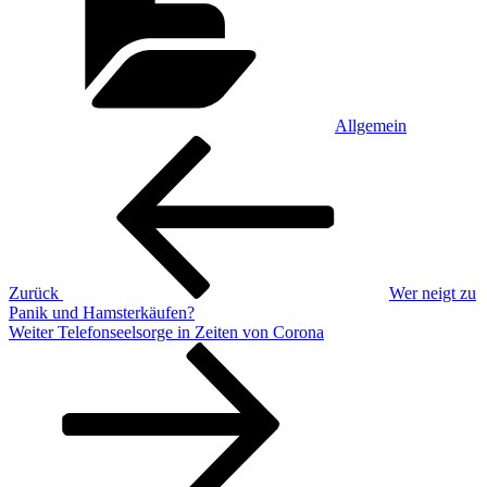
Allgemein
Beitragsnavigation
Vorheriger
Beitrag
Zurück
Wer neigt zu
Panik und Hamsterkäufen?
Nächster
Weiter
Telefonseelsorge in Zeiten von Corona
Beitrag