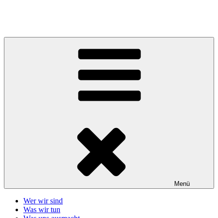
Zum
Inhalt
Telefonseelsorge Giessen-Wetzlar
springen
Menü
Wer wir sind
Was wir tun