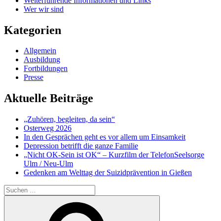
Weiterführende Informationen und Links
Wer wir sind
Kategorien
Allgemein
Ausbildung
Fortbildungen
Presse
Aktuelle Beiträge
„Zuhören, begleiten, da sein“
Osterweg 2026
In den Gesprächen geht es vor allem um Einsamkeit
Depression betrifft die ganze Familie
„Nicht OK-Sein ist OK“ – Kurzfilm der TelefonSeelsorge
Ulm / Neu-Ulm
Gedenken am Welttag der Suizidprävention in Gießen
Suchen
nach:
Suchen