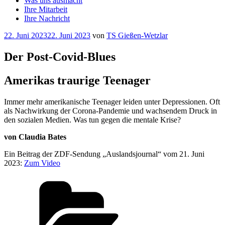
Was uns ausmacht
Ihre Mitarbeit
Ihre Nachricht
Veröffentlicht
22. Juni 2023
22. Juni 2023
von
TS Gießen-Wetzlar
am
Der Post-Covid-Blues
Amerikas traurige Teenager
Immer mehr amerikanische Teenager leiden unter Depressionen. Oft
als Nachwirkung der Corona-Pandemie und wachsendem Druck in
den sozialen Medien. Was tun gegen die mentale Krise?
von Claudia Bates
Ein Beitrag der ZDF-Sendung „Auslandsjournal“ vom 21. Juni
2023:
Zum Video
Kategorien