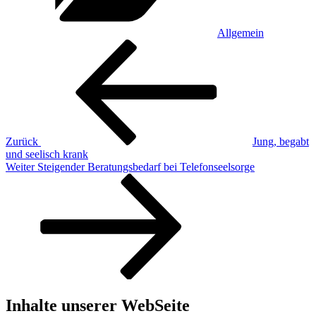
Allgemein
Beitragsnavigation
Vorheriger
Beitrag
Zurück
Jung, begabt
und seelisch krank
Nächster
Weiter
Steigender Beratungsbedarf bei Telefonseelsorge
Beitrag
Inhalte unserer WebSeite