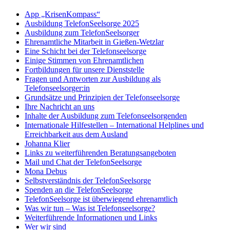
App „KrisenKompass“
Ausbildung TelefonSeelsorge 2025
Ausbildung zum TelefonSeelsorger
Ehrenamtliche Mitarbeit in Gießen-Wetzlar
Eine Schicht bei der Telefonseelsorge
Einige Stimmen von Ehrenamtlichen
Fortbildungen für unsere Dienststelle
Fragen und Antworten zur Ausbildung als
Telefonseelsorger:in
Grundsätze und Prinzipien der Telefonseelsorge
Ihre Nachricht an uns
Inhalte der Ausbildung zum Telefonseelsorgenden
Internationale Hilfestellen – International Helplines und
Erreichbarkeit aus dem Ausland
Johanna Klier
Links zu weiterführenden Beratungsangeboten
Mail und Chat der TelefonSeelsorge
Mona Debus
Selbstverständnis der TelefonSeelsorge
Spenden an die TelefonSeelsorge
TelefonSeelsorge ist überwiegend ehrenamtlich
Was wir tun – Was ist Telefonseelsorge?
Weiterführende Informationen und Links
Wer wir sind