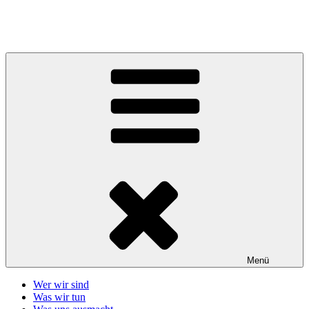
Zum
Inhalt
Telefonseelsorge Giessen-Wetzlar
springen
Menü
Wer wir sind
Was wir tun