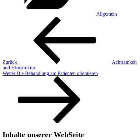
Allgemein
Beitragsnavigation
Vorheriger
Beitrag
Zurück
Achtsamkeit
und Hirnstruktur
Nächster
Weiter
Die Behandlung am Patienten orientieren
Beitrag
Inhalte unserer WebSeite