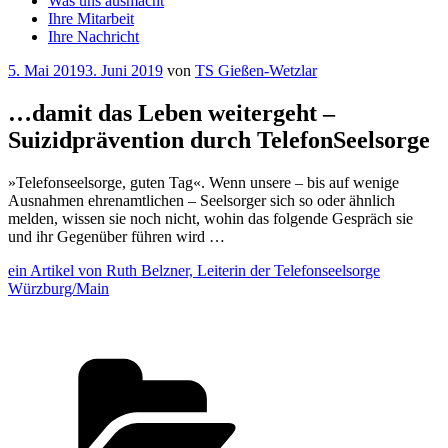
Was uns ausmacht
Ihre Mitarbeit
Ihre Nachricht
Veröffentlicht
5. Mai 2019
3. Juni 2019
von
TS Gießen-Wetzlar
am
…damit das Leben weitergeht –
Suizidprävention durch TelefonSeelsorge
»Telefonseelsorge, guten Tag«. Wenn unsere – bis auf wenige
Ausnahmen ehrenamtlichen – Seelsorger sich so oder ähnlich
melden, wissen sie noch nicht, wohin das folgende Gespräch sie
und ihr Gegenüber führen wird …
ein Artikel von Ruth Belzner, Leiterin der Telefonseelsorge
Würzburg/Main
Kategorien