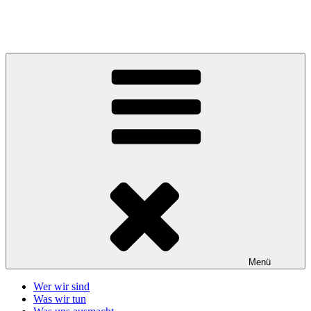
Zum
Inhalt
Telefonseelsorge Giessen-Wetzlar
springen
Menü
Wer wir sind
Was wir tun