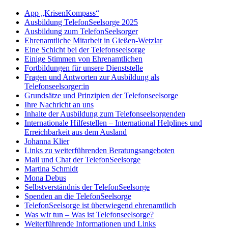
App „KrisenKompass“
Ausbildung TelefonSeelsorge 2025
Ausbildung zum TelefonSeelsorger
Ehrenamtliche Mitarbeit in Gießen-Wetzlar
Eine Schicht bei der Telefonseelsorge
Einige Stimmen von Ehrenamtlichen
Fortbildungen für unsere Dienststelle
Fragen und Antworten zur Ausbildung als
Telefonseelsorger:in
Grundsätze und Prinzipien der Telefonseelsorge
Ihre Nachricht an uns
Inhalte der Ausbildung zum Telefonseelsorgenden
Internationale Hilfestellen – International Helplines und
Erreichbarkeit aus dem Ausland
Johanna Klier
Links zu weiterführenden Beratungsangeboten
Mail und Chat der TelefonSeelsorge
Martina Schmidt
Mona Debus
Selbstverständnis der TelefonSeelsorge
Spenden an die TelefonSeelsorge
TelefonSeelsorge ist überwiegend ehrenamtlich
Was wir tun – Was ist Telefonseelsorge?
Weiterführende Informationen und Links