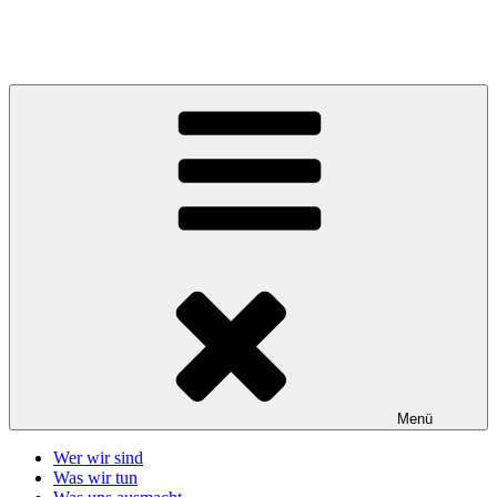
Zum
Inhalt
Telefonseelsorge Giessen-Wetzlar
springen
Menü
Wer wir sind
Was wir tun