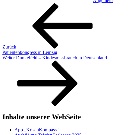
Allgemein
Beitragsnavigation
Vorheriger
Beitrag
Zurück
Patientenkongress in Leipzig
Nächster
Weiter
Dunkelfeld – Kindesmissbrauch in Deutschland
Beitrag
Inhalte unserer WebSeite
App „KrisenKompass“