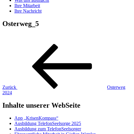
Was uns ausmacht
Ihre Mitarbeit
Ihre Nachricht
Osterweg_5
Beitragsnavigation
Vorheriger
Beitrag
Zurück
Osterweg
2024
Inhalte unserer WebSeite
App „KrisenKompass“
Ausbildung TelefonSeelsorge 2025
Ausbildung zum TelefonSeelsorger