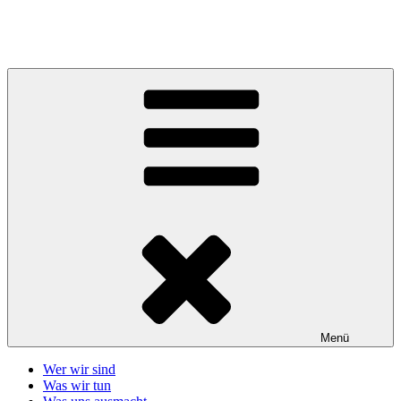
Zum
Inhalt
Telefonseelsorge Giessen-Wetzlar
springen
Menü
Wer wir sind
Was wir tun