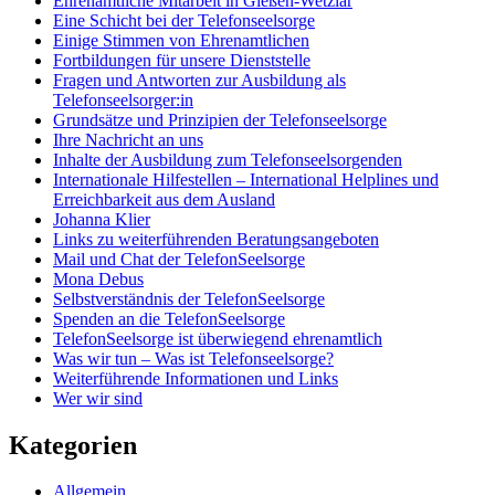
Ehrenamtliche Mitarbeit in Gießen-Wetzlar
Eine Schicht bei der Telefonseelsorge
Einige Stimmen von Ehrenamtlichen
Fortbildungen für unsere Dienststelle
Fragen und Antworten zur Ausbildung als
Telefonseelsorger:in
Grundsätze und Prinzipien der Telefonseelsorge
Ihre Nachricht an uns
Inhalte der Ausbildung zum Telefonseelsorgenden
Internationale Hilfestellen – International Helplines und
Erreichbarkeit aus dem Ausland
Johanna Klier
Links zu weiterführenden Beratungsangeboten
Mail und Chat der TelefonSeelsorge
Mona Debus
Selbstverständnis der TelefonSeelsorge
Spenden an die TelefonSeelsorge
TelefonSeelsorge ist überwiegend ehrenamtlich
Was wir tun – Was ist Telefonseelsorge?
Weiterführende Informationen und Links
Wer wir sind
Kategorien
Allgemein