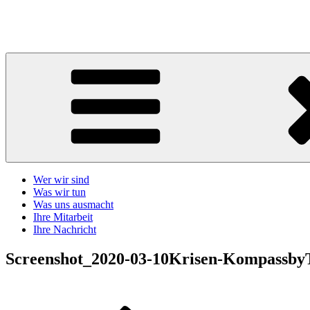
Zum
Inhalt
Telefonseelsorge Giessen-Wetzlar
springen
Wer wir sind
Was wir tun
Was uns ausmacht
Ihre Mitarbeit
Ihre Nachricht
Screenshot_2020-03-10Krisen-Kompassby