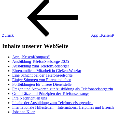
Beitragsnavigation
Vorheriger
Beitrag
Zurück
App „KrisenKo
Inhalte unserer WebSeite
App „KrisenKompass“
Ausbildung TelefonSeelsorge 2025
Ausbildung zum TelefonSeelsorger
Ehrenamtliche Mitarbeit in Gießen-Wetzlar
Eine Schicht bei der Telefonseelsorge
Einige Stimmen von Ehrenamtlichen
Fortbildungen für unsere Dienststelle
Fragen und Antworten zur Ausbildung als Telefonseelsorger:in
Grundsätze und Prinzipien der Telefonseelsorge
Ihre Nachricht an uns
Inhalte der Ausbildung zum Telefonseelsorgenden
Internationale Hilfestellen – International Helplines und Errei
Johanna Klier