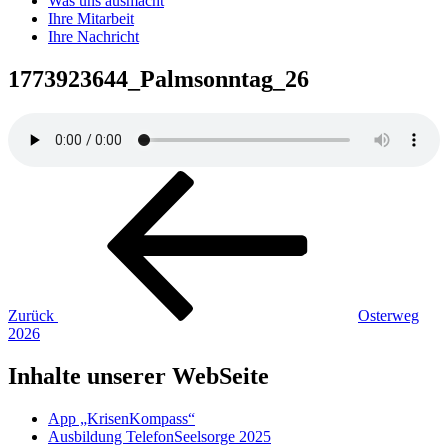
Was uns ausmacht
Ihre Mitarbeit
Ihre Nachricht
1773923644_Palmsonntag_26
Beitragsnavigation
Vorheriger
Beitrag
Zurück
Osterweg
2026
Inhalte unserer WebSeite
App „KrisenKompass“
Ausbildung TelefonSeelsorge 2025