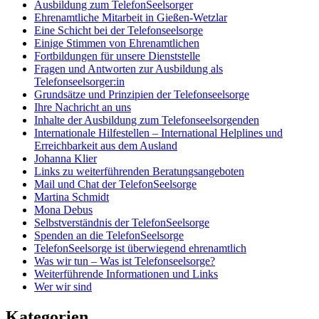
Ausbildung zum TelefonSeelsorger
Ehrenamtliche Mitarbeit in Gießen-Wetzlar
Eine Schicht bei der Telefonseelsorge
Einige Stimmen von Ehrenamtlichen
Fortbildungen für unsere Dienststelle
Fragen und Antworten zur Ausbildung als
Telefonseelsorger:in
Grundsätze und Prinzipien der Telefonseelsorge
Ihre Nachricht an uns
Inhalte der Ausbildung zum Telefonseelsorgenden
Internationale Hilfestellen – International Helplines und
Erreichbarkeit aus dem Ausland
Johanna Klier
Links zu weiterführenden Beratungsangeboten
Mail und Chat der TelefonSeelsorge
Martina Schmidt
Mona Debus
Selbstverständnis der TelefonSeelsorge
Spenden an die TelefonSeelsorge
TelefonSeelsorge ist überwiegend ehrenamtlich
Was wir tun – Was ist Telefonseelsorge?
Weiterführende Informationen und Links
Wer wir sind
Kategorien