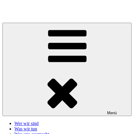
Zum
Inhalt
Telefonseelsorge Giessen-Wetzlar
springen
Menü
Wer wir sind
Was wir tun