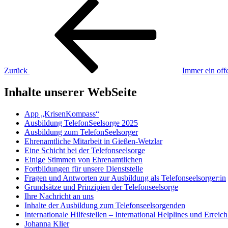
Beitragsnavigation
Vorheriger
Beitrag
Zurück
Immer ein off
Inhalte unserer WebSeite
App „KrisenKompass“
Ausbildung TelefonSeelsorge 2025
Ausbildung zum TelefonSeelsorger
Ehrenamtliche Mitarbeit in Gießen-Wetzlar
Eine Schicht bei der Telefonseelsorge
Einige Stimmen von Ehrenamtlichen
Fortbildungen für unsere Dienststelle
Fragen und Antworten zur Ausbildung als Telefonseelsorger:in
Grundsätze und Prinzipien der Telefonseelsorge
Ihre Nachricht an uns
Inhalte der Ausbildung zum Telefonseelsorgenden
Internationale Hilfestellen – International Helplines und Errei
Johanna Klier