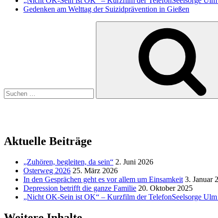
„Nicht OK-Sein ist OK“ – Kurzfilm der TelefonSeelsorge Ul
Gedenken am Welttag der Suizidprävention in Gießen
Suchen
nach:
Aktuelle Beiträge
„Zuhören, begleiten, da sein“
2. Juni 2026
Osterweg 2026
25. März 2026
In den Gesprächen geht es vor allem um Einsamkeit
3. Januar 
Depression betrifft die ganze Familie
20. Oktober 2025
„Nicht OK-Sein ist OK“ – Kurzfilm der TelefonSeelsorge Ul
Weitere Inhalte