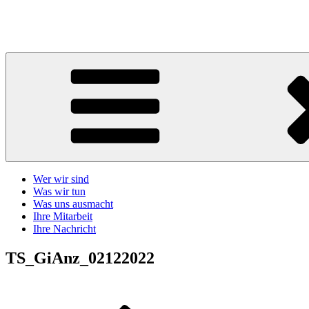
Zum
Inhalt
Telefonseelsorge Giessen-Wetzlar
springen
Wer wir sind
Was wir tun
Was uns ausmacht
Ihre Mitarbeit
Ihre Nachricht
TS_GiAnz_02122022