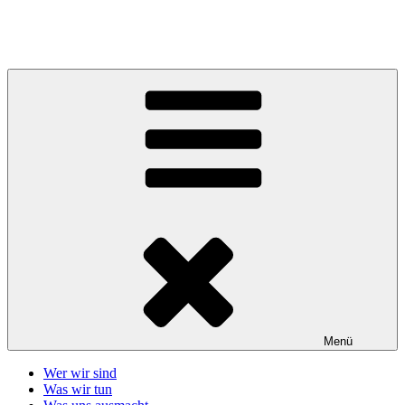
Zum
Inhalt
Telefonseelsorge Giessen-Wetzlar
springen
Menü
Wer wir sind
Was wir tun