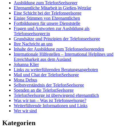
Ausbildung zum TelefonSeelsorger
Ehrenamtliche Mitarbeit in Gießen-Wetzlar
Eine Schicht bei der Telefonseelsorge
Einige Stimmen von Ehrenamtlichen
Fortbildungen für unsere Dienststelle
Fragen und Antworten zur Ausbildung als
Telefonseelsorger:in
Grundsätze und Prinzipien der Telefonseelsorge
Ihre Nachricht an uns
Inhalte der Ausbildung zum Telefonseelsorgenden
Internationale Hilfestellen – International Helplines und
Erreichbarkeit aus dem Ausland
Johanna Klier
Links zu weiterführenden Beratungsangeboten
Mail und Chat der TelefonSeelsorge
Mona Debus
Selbstverständnis der TelefonSeelsorge
Spenden an die TelefonSeelsorge
TelefonSeelsorge ist überwiegend ehrenamtlich
Was wir tun – Was ist Telefonseelsorge?
Weiterführende Informationen und Links
Wer wir sind
Kategorien