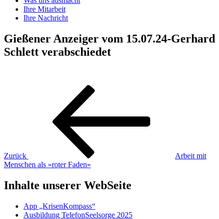
Was uns ausmacht
Ihre Mitarbeit
Ihre Nachricht
Gießener Anzeiger vom 15.07.24-Gerhard
Schlett verabschiedet
Beitragsnavigation
Vorheriger
Beitrag
Zurück
Arbeit mit
Menschen als »roter Faden«
Inhalte unserer WebSeite
App „KrisenKompass“
Ausbildung TelefonSeelsorge 2025