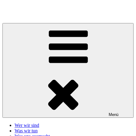
Zum
Inhalt
Telefonseelsorge Giessen-Wetzlar
springen
Menü
Wer wir sind
Was wir tun