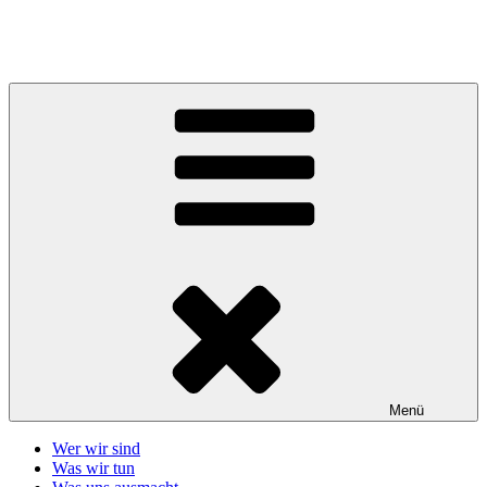
Zum
Inhalt
Telefonseelsorge Giessen-Wetzlar
springen
Menü
Wer wir sind
Was wir tun