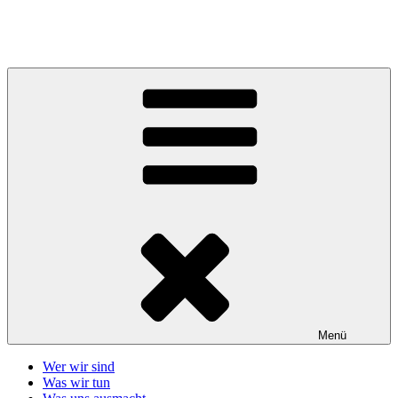
Zum
Inhalt
Telefonseelsorge Giessen-Wetzlar
springen
Menü
Wer wir sind
Was wir tun