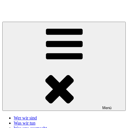
Zum
Inhalt
Telefonseelsorge Giessen-Wetzlar
springen
Menü
Wer wir sind
Was wir tun