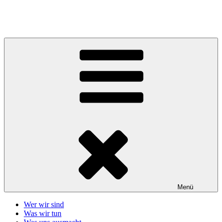
Zum
Inhalt
Telefonseelsorge Giessen-Wetzlar
springen
Menü
Wer wir sind
Was wir tun