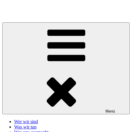
Zum
Inhalt
Telefonseelsorge Giessen-Wetzlar
springen
Menü
Wer wir sind
Was wir tun