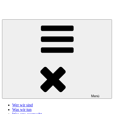
Zum
Inhalt
Telefonseelsorge Giessen-Wetzlar
springen
Menü
Wer wir sind
Was wir tun