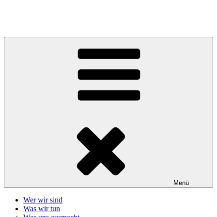
Zum
Inhalt
Telefonseelsorge Giessen-Wetzlar
springen
Menü
Wer wir sind
Was wir tun